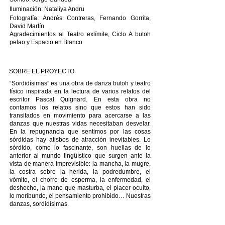
Iluminación: Nataliya Andru
Fotografía: Andrés Contreras, Fernando Gorrita,
David Martín
Agradecimientos al Teatro exlímite, Ciclo A butoh
pelao y Espacio en Blanco
SOBRE EL PROYECTO
“Sordidísimas” es una obra de danza butoh y teatro
físico inspirada en la lectura de varios relatos del
escritor Pascal Quignard. En esta obra no
contamos los relatos sino que estos han sido
transitados en movimiento para acercarse a las
danzas que nuestras vidas necesitaban desvelar.
En la repugnancia que sentimos por las cosas
sórdidas hay atisbos de atracción inevitables. Lo
sórdido, como lo fascinante, son huellas de lo
anterior al mundo lingüístico que surgen ante la
vista de manera imprevisible: la mancha, la mugre,
la costra sobre la herida, la podredumbre, el
vómito, el chorro de esperma, la enfermedad, el
deshecho, la mano que masturba, el placer oculto,
lo moribundo, el pensamiento prohibido… Nuestras
danzas, sordidísimas.