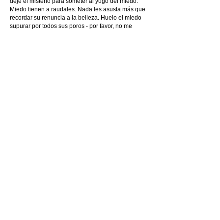
deje el misterio para someter al yugo del miedo.
Miedo tienen a raudales. Nada les asusta más que
recordar su renuncia a la belleza. Huelo el miedo
supurar por todos sus poros - por favor, no me
pongan esta voz enlatada de ternura procesada
cuando me hablen. Les falta el aire. Por eso giro la
cabeza. Solo sé que están muriendo sin vivir y que
son demasiado cobardes como para aprender de
los que aun sabemos algo de la imaginación.
Jonathan Martineau
Muestras de la Formación de Danza Teatro Al
descubierto
CURSO 23/24
15 y 16 de junio
a las 20h
en la sala exlímite,
calle Primitiva Gañán 5, Madrid
Creación colectiva de:
Elena Arroyo, Virginia De la Cruz, Uxuri Etxegia