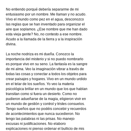
No entiendo porqué debería separarme de mi
entusiasmo por un nombre. Me llaman y no acudo.
Vivo el mundo como pez en el agua, desconozco
las reglas que se han inventado para organizar el
aire que soplamos. ¿Ese nombre que me han dado
esta vieja gente? No, no contesto a ese nombre.
Acudo a la llamada de la tierra y a la inspiración
divina.
La noche nodriza es mi dueña. Conozco la
importancia del misterio y si no puedo nombrarlo
es porque vivo en su seno. La fantasía es la sangre
de mi alma. Veo la imaginación vibrar a través de
todas las cosas y conectar a todos los objetos para
crear paisajes y hogares. Vivo en un mundo urdido
en el telar de los sueños. Yo veo la materia
psicológica brillar en un mundo que los que hablan
transitan como si fuera un desierto. Como no
pudieron adueñarse de la magia, eligieron vivir en
un mundo de gestión y control y tristes consuelos.
Tengo sueños que no podéis concebir y recuerdos
de acontecimientos que nunca sucedieron. No
tengo las palabras ni las prisas. No manejo
excusas ni justificaciones. No elaboro
explicaciones ni pienso ordenar el bullicio de mis