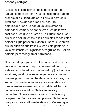
deseos y vértigos.
¿Acaso sois conscientes de lo ridículo que es
hablar siempre en serio? La única libertad que nos
proporciona el lenguaje es la perra faldera de la
frivolidad. Los grandes, los peludos, las
perfumadas, las que hablan de sí mismas sin
parpadear, como si se conocieran, los de la voz
castigada, los que no lloran ni les duele nada, los
que viven con muchas cosas a cuestas, todas estas
personas que parecen vivir en su boca, que creen
que habitan en sus frases, a toda esta gente se le
va la existencia en significar perogrulladas. Tienen
palabra para todo y amor para nada.
No entiendo porqué están tan convencidos de ser
superiores a nosotros que acabamos de nacer y
todavía recordar el calor del mundo. ¡Qué frío hace
en el lenguaje! ¡Qué seco me parece el nombre
que me gritan, una bomba de amenazas! Tengo la
sensación que mi nombre es mi carnet de socio
para el entrenamiento en la culpabilidad. No me
convencen los adultos. Se les ve tristes y
cansados. No me atrae su mundo. Desilusión y
resignación. Solo saben comprarme. Nada de lo
que proponen es digno de atención. Quieren que