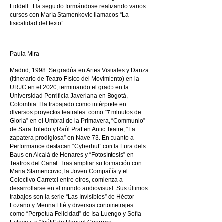
Liddell. Ha seguido formándose realizando varios
cursos con María Stamenkovic llamados “La
fisicalidad del texto”.
Paula Mira
Madrid, 1998. Se gradúa en Artes Visuales y Danza
(itinerario de Teatro Físico del Movimiento) en la
URJC en el 2020, terminando el grado en la
Universidad Pontificia Javeriana en Bogotá,
Colombia. Ha trabajado como intérprete en
diversos proyectos teatrales como “7 minutos de
Gloria” en el Umbral de la Primavera, “Communio”
de Sara Toledo y Raúl Prat en Antic Teatre, “La
zapatera prodigiosa” en Nave 73. En cuanto a
Performance destacan “Cyberhut” con la Fura dels
Baus en Alcalá de Henares y “Fotosíntesis” en
Teatros del Canal. Tras ampliar su formación con
Maria Stamencovic, la Joven Compañía y el
Colectivo Carretel entre otros, comienza a
desarrollarse en el mundo audiovisual. Sus últimos
trabajos son la serie “Las Invisibles” de Héctor
Lozano y Menna FIté y diversos cortometrajes
como “Perpetua Felicidad” de Isa Luengo y Sofía