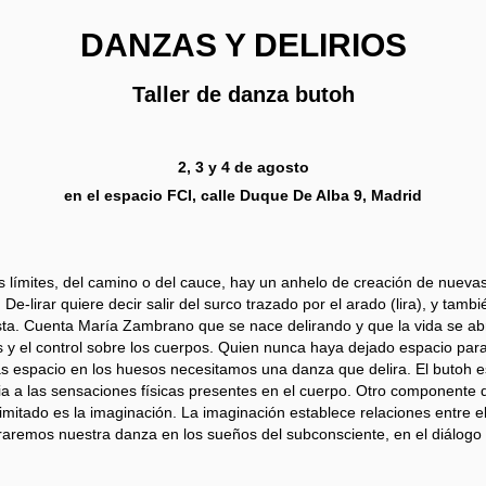
DANZAS Y DELIRIOS
Taller de danza butoh
2, 3 y 4 de agosto
en el espacio FCI, calle Duque
De Alba
9, Madrid
os límites, del camino o del cauce, hay un anhelo de creación de nueva
De-lirar quiere decir salir del surco trazado por el arado (lira), y tamb
vista. Cuenta María Zambrano que se nace delirando y que la vida se abr
 y el control sobre los cuerpos. Quien nunca haya dejado espacio para el
s espacio en los huesos necesitamos una danza que delira. El butoh es
 a las sensaciones físicas presentes en el cuerpo. Otro componente qu
 ilimitado es la imaginación. La imaginación establece relaciones entre el
loraremos nuestra danza en los sueños del subconsciente, en el diálogo