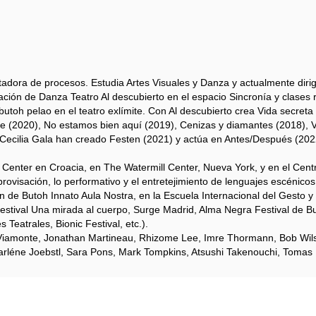
litadora de procesos. Estudia Artes Visuales y Danza y actualmente diri
ción de Danza Teatro Al descubierto en el espacio Sincronía y clases 
butoh pelao en el teatro exlímite. Con Al descubierto crea Vida secret
e (2020), No estamos bien aquí (2019), Cenizas y diamantes (2018), V
Cecilia Gala han creado Festen (2021) y actúa en Antes/Después (2022) 
Center en Croacia, en The Watermill Center, Nueva York, y en el Centr
provisación, lo performativo y el entretejimiento de lenguajes escénicos
 de Butoh Innato Aula Nostra, en la Escuela Internacional del Gesto y 
estival Una mirada al cuerpo, Surge Madrid, Alma Negra Festival de Buto
 Teatrales, Bionic Festival, etc.).
iamonte, Jonathan Martineau, Rhizome Lee, Imre Thormann, Bob Wilso
 Marléne Joebstl, Sara Pons, Mark Tompkins, Atsushi Takenouchi, Tomas