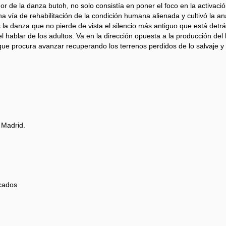
dor de la danza butoh, no solo consistía en poner el foco en la activaci
a vía de rehabilitación de la condición humana alienada y cultivó la a
s la danza que no pierde de vista el silencio más antiguo que está detr
 el hablar de los adultos. Va en la dirección opuesta a la producción del
te que procura avanzar recuperando los terrenos perdidos de lo salvaje 
 Madrid.
icados